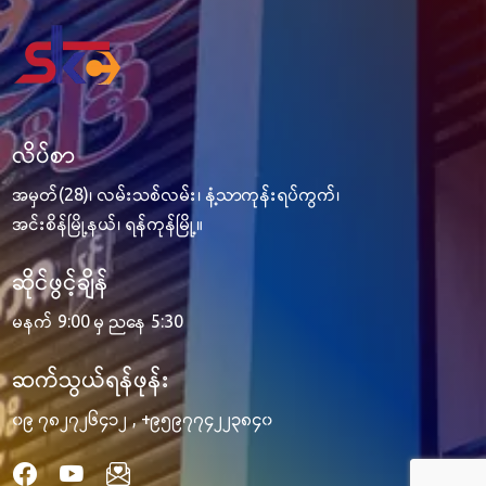
လိပ်စာ
အမှတ်(28)၊ လမ်းသစ်လမ်း၊ နံ့သာကုန်းရပ်ကွက်၊
အင်းစိန်မြို့နယ်၊ ရန်ကုန်မြို့။
ဆိုင်ဖွင့်ချိန်
မနက် 9:00 မှ ညနေ 5:30
ဆက်သွယ်ရန်ဖုန်း
၀၉ ၇၈၂၇၂၆၄၁၂
,
+၉၅၉၇၇၄၂၂၃၈၄၀