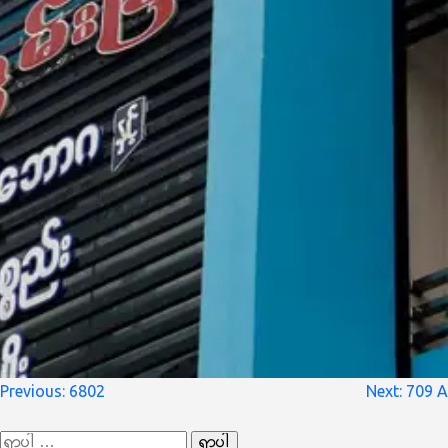
စာမူ
Previous:
6802
Next:
709 A
လမ်းကြောင်း
ရှာ