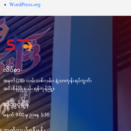
WordPress.org
လိပ်စာ
အမှတ်(28)၊ လမ်းသစ်လမ်း၊ နံ့သာကုန်းရပ်ကွက်၊
အင်းစိန်မြို့နယ်၊ ရန်ကုန်မြို့။
ဆိုင်ဖွင့်ချိန်
မနက် 9:00 မှ ညနေ 5:30
ဆက်သွယ်ရန်ဖုန်း