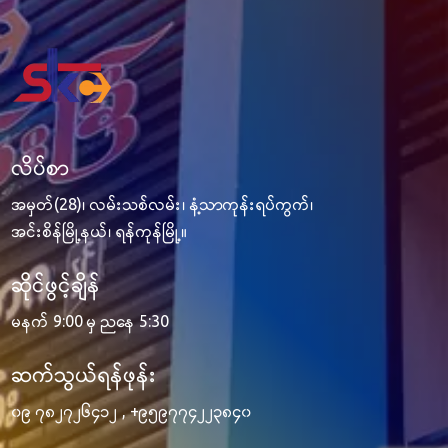
လိပ်စာ
အမှတ်(28)၊ လမ်းသစ်လမ်း၊ နံ့သာကုန်းရပ်ကွက်၊
အင်းစိန်မြို့နယ်၊ ရန်ကုန်မြို့။
ဆိုင်ဖွင့်ချိန်
မနက် 9:00 မှ ညနေ 5:30
ဆက်သွယ်ရန်ဖုန်း
၀၉ ၇၈၂၇၂၆၄၁၂
,
+၉၅၉၇၇၄၂၂၃၈၄၀