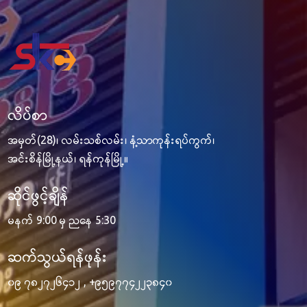
လိပ်စာ
အမှတ်(28)၊ လမ်းသစ်လမ်း၊ နံ့သာကုန်းရပ်ကွက်၊
အင်းစိန်မြို့နယ်၊ ရန်ကုန်မြို့။
ဆိုင်ဖွင့်ချိန်
မနက် 9:00 မှ ညနေ 5:30
ဆက်သွယ်ရန်ဖုန်း
၀၉ ၇၈၂၇၂၆၄၁၂
,
+၉၅၉၇၇၄၂၂၃၈၄၀