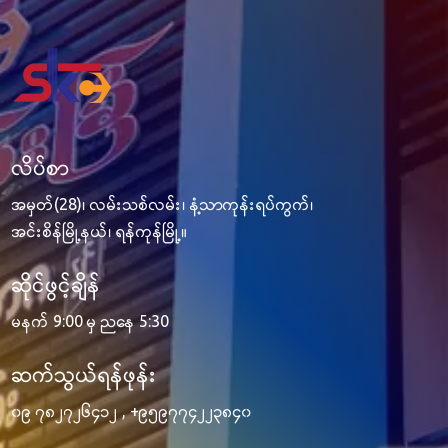
လိပ်စာ
အမှတ်(28)၊ လမ်းသစ်လမ်း၊ နံ့သာကုန်းရပ်ကွက်၊
အင်းစိန်မြို့နယ်၊ ရန်ကုန်မြို့။
ဆိုင်ဖွင့်ချိန်
မနက် 9:00 မှ ညနေ 5:30
ဆက်သွယ်ရန်ဖုန်း
၀၉ ၇၈၂၇၂၆၄၁၂
,
+၉၅၉၇၇၄၂၂၃၈၄၀