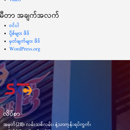
မီတာ အချက်အလက်
ဝင်ပါ
ပို့စ်များ ဖိဒ်
မှတ်ချက်များ ဖိဒ်
WordPress.org
လိပ်စာ
အမှတ်(28)၊ လမ်းသစ်လမ်း၊ နံ့သာကုန်းရပ်ကွက်၊