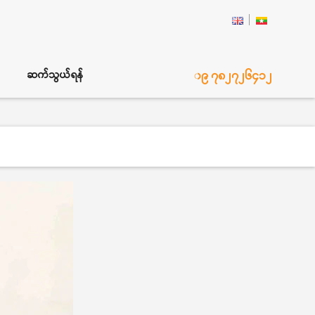
၀၉ ၇၈၂၇၂၆၄၁၂
ဆက်သွယ်ရန်