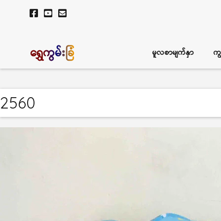
ရွှေကွမ်းခြံ
မူလစာမျက်နှာ
ကျ
2560