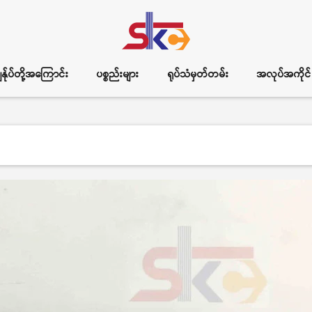
ွန်ုပ်တို့အကြောင်း
ပစ္စည်းများ
ရုပ်သံမှတ်တမ်း
အလုပ်အကိုင်