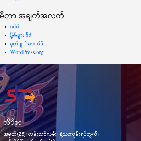
မီတာ အချက်အလက်
ဝင်ပါ
ပို့စ်များ ဖိဒ်
မှတ်ချက်များ ဖိဒ်
WordPress.org
လိပ်စာ
အမှတ်(28)၊ လမ်းသစ်လမ်း၊ နံ့သာကုန်းရပ်ကွက်၊