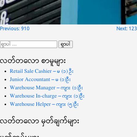
စာမူ
Previous:
910
Next:
123
လမ်းကြောင်း
ရှာ
ပြ
သော
လတ်တ‌လော စာမူများ
စကားလုံး
-
Retail Sale Cashier – မ (၁) ဦး
Junior Accountant – မ (၁)ဦး
Warehouse Manager – ကျား (၁)ဦး
Warehouse In-charge – ကျား (၁)ဦး
Warehouse Helper – ကျား (၅)ဦး
လတ်တ‌လော မှတ်ချက်များ
မှတ်တမ်းများ