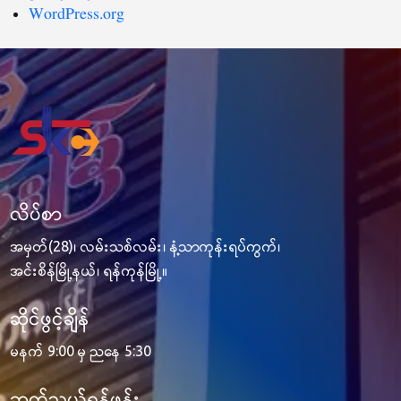
WordPress.org
လိပ်စာ
အမှတ်(28)၊ လမ်းသစ်လမ်း၊ နံ့သာကုန်းရပ်ကွက်၊
အင်းစိန်မြို့နယ်၊ ရန်ကုန်မြို့။
ဆိုင်ဖွင့်ချိန်
မနက် 9:00 မှ ညနေ 5:30
ဆက်သွယ်ရန်ဖုန်း