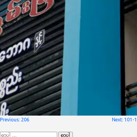
စာမူ
Previous:
206
Next:
101-1
လမ်းကြောင်း
ရှာ