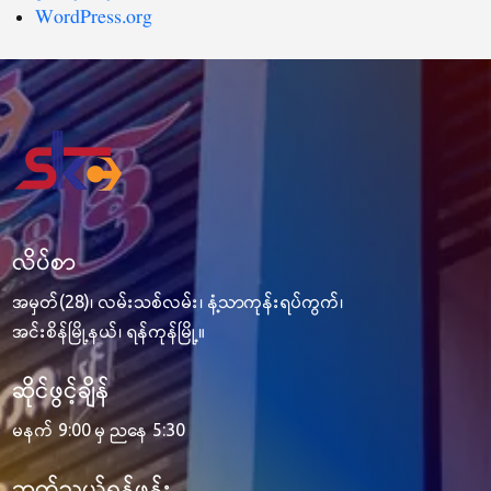
WordPress.org
လိပ်စာ
အမှတ်(28)၊ လမ်းသစ်လမ်း၊ နံ့သာကုန်းရပ်ကွက်၊
အင်းစိန်မြို့နယ်၊ ရန်ကုန်မြို့။
ဆိုင်ဖွင့်ချိန်
မနက် 9:00 မှ ညနေ 5:30
ဆက်သွယ်ရန်ဖုန်း