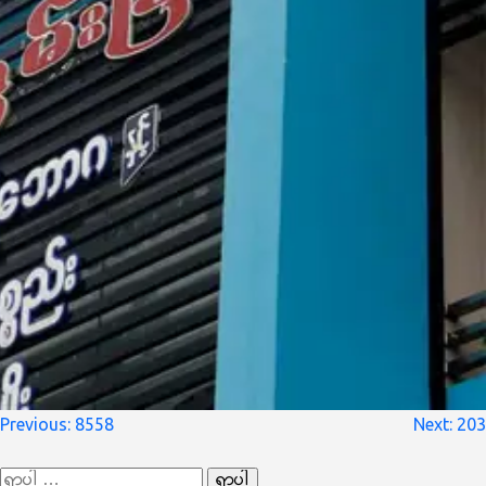
စာမူ
Previous:
8558
Next:
203
လမ်းကြောင်း
ရှာ