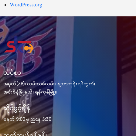
WordPress.org
လိပ်စာ
အမှတ်(28)၊ လမ်းသစ်လမ်း၊ နံ့သာကုန်းရပ်ကွက်၊
အင်းစိန်မြို့နယ်၊ ရန်ကုန်မြို့။
ဆိုင်ဖွင့်ချိန်
မနက် 9:00 မှ ညနေ 5:30
ဆက်သွယ်ရန်ဖုန်း