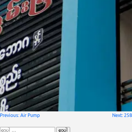
စာမူ
Previous:
Air Pump
Next:
258
လမ်းကြောင်း
ရှာ