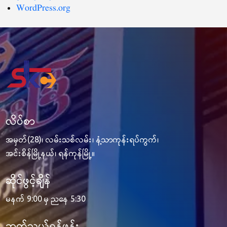
WordPress.org
လိပ်စာ
အမှတ်(28)၊ လမ်းသစ်လမ်း၊ နံ့သာကုန်းရပ်ကွက်၊
အင်းစိန်မြို့နယ်၊ ရန်ကုန်မြို့။
ဆိုင်ဖွင့်ချိန်
မနက် 9:00 မှ ညနေ 5:30
ဆက်သွယ်ရန်ဖုန်း