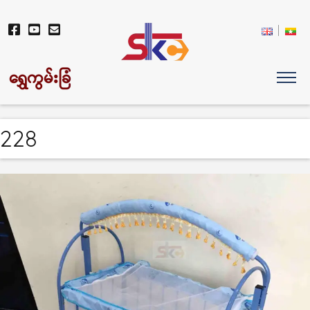
ရွှေကွမ်းခြံ
228