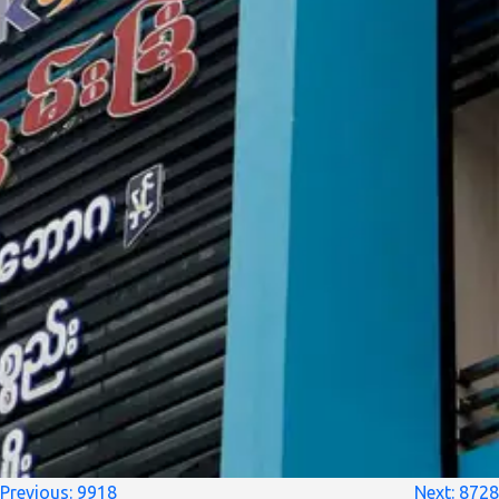
စာမူ
Previous:
9918
Next:
8728