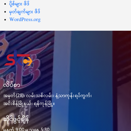
ပို့စ်များ ဖိဒ်
မှတ်ချက်များ ဖိဒ်
WordPress.org
လိပ်စာ
အမှတ်(28)၊ လမ်းသစ်လမ်း၊ နံ့သာကုန်းရပ်ကွက်၊
အင်းစိန်မြို့နယ်၊ ရန်ကုန်မြို့။
ဆိုင်ဖွင့်ချိန်
မနက် 9:00 မှ ညနေ 5:30