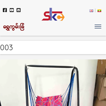
ရွှေကွမ်းခြံ
003