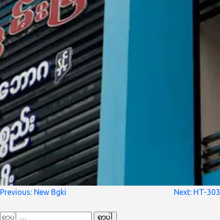
စာမူ
Previous:
New Bgki
Next:
HT-303
လမ်းကြောင်း
ရှာ