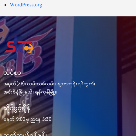
WordPress.org
လိပ်စာ
အမှတ်(28)၊ လမ်းသစ်လမ်း၊ နံ့သာကုန်းရပ်ကွက်၊
အင်းစိန်မြို့နယ်၊ ရန်ကုန်မြို့။
ဆိုင်ဖွင့်ချိန်
မနက် 9:00 မှ ညနေ 5:30
ဆက်သွယ်ရန်ဖုန်း