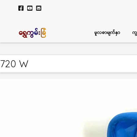
ရွှေကွမ်းခြံ
မူလစာမျက်နှာ
ကျ
720 W