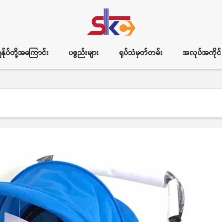
ွန်ုပ်တို့အကြောင်း
ပစ္စည်းများ
ရုပ်သံမှတ်တမ်း
အလုပ်အကိုင်