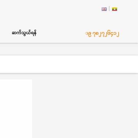
၀၉ ၇၈၂၇၂၆၄၁၂
ဆက်သွယ်ရန်