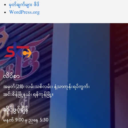
မှတ်ချက်များ ဖိဒ်
WordPress.org
လိပ်စာ
အမှတ်(28)၊ လမ်းသစ်လမ်း၊ နံ့သာကုန်းရပ်ကွက်၊
အင်းစိန်မြို့နယ်၊ ရန်ကုန်မြို့။
ဆိုင်ဖွင့်ချိန်
မနက် 9:00 မှ ညနေ 5:30