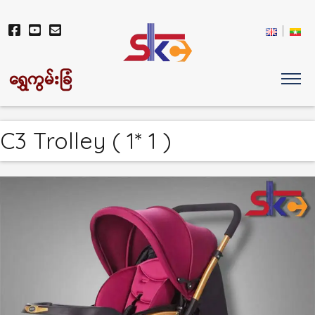
ရွှေကွမ်းခြံ
C3 Trolley ( 1* 1 )