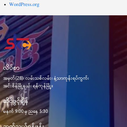
WordPress.org
လိပ်စာ
အမှတ်(28)၊ လမ်းသစ်လမ်း၊ နံ့သာကုန်းရပ်ကွက်၊
အင်းစိန်မြို့နယ်၊ ရန်ကုန်မြို့။
ဆိုင်ဖွင့်ချိန်
မနက် 9:00 မှ ညနေ 5:30
ဆက်သွယ်ရန်ဖုန်း