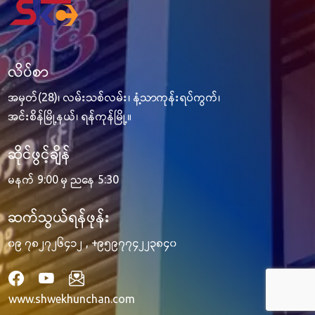
လိပ်စာ
အမှတ်(28)၊ လမ်းသစ်လမ်း၊ နံ့သာကုန်းရပ်ကွက်၊
အင်းစိန်မြို့နယ်၊ ရန်ကုန်မြို့။
ဆိုင်ဖွင့်ချိန်
မနက် 9:00 မှ ညနေ 5:30
ဆက်သွယ်ရန်ဖုန်း
၀၉ ၇၈၂၇၂၆၄၁၂
,
+၉၅၉၇၇၄၂၂၃၈၄၀
www.shwekhunchan.com