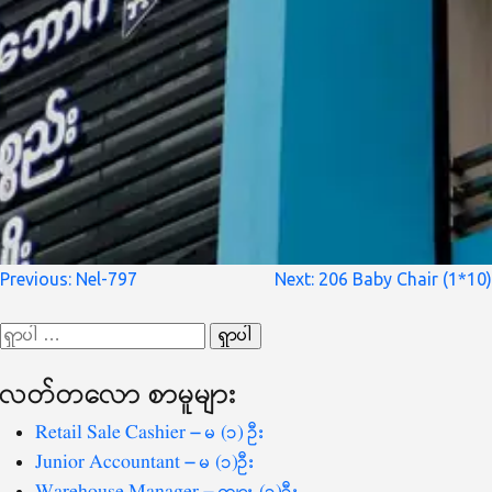
စာမူ
Previous:
Nel-797
Next:
206 Baby Chair (1*10)
လမ်းကြောင်း
ရှာ
ပြ
သော
လတ်တ‌လော စာမူများ
စကားလုံး
-
Retail Sale Cashier – မ (၁) ဦး
Junior Accountant – မ (၁)ဦး