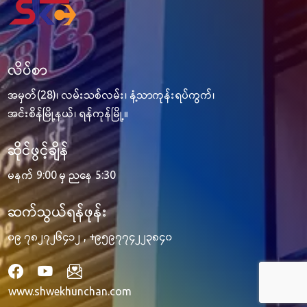
လိပ်စာ
အမှတ်(28)၊ လမ်းသစ်လမ်း၊ နံ့သာကုန်းရပ်ကွက်၊
အင်းစိန်မြို့နယ်၊ ရန်ကုန်မြို့။
ဆိုင်ဖွင့်ချိန်
မနက် 9:00 မှ ညနေ 5:30
ဆက်သွယ်ရန်ဖုန်း
၀၉ ၇၈၂၇၂၆၄၁၂
,
+၉၅၉၇၇၄၂၂၃၈၄၀
www.shwekhunchan.com