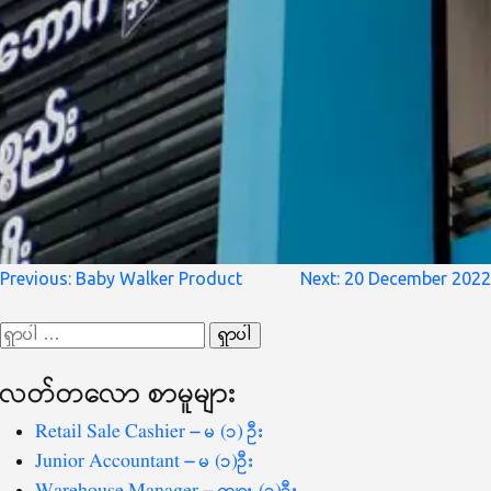
စာမူ
Previous:
Baby Walker Product
Next:
20 December 2022
လမ်းကြောင်း
ရှာ
ပြ
သော
လတ်တ‌လော စာမူများ
စကားလုံး
-
Retail Sale Cashier – မ (၁) ဦး
Junior Accountant – မ (၁)ဦး