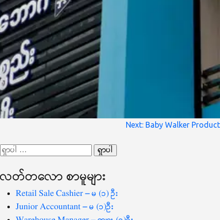
စာမူ
Next:
Baby Walker Product
လမ်းကြောင်း
ရှာ
ပြ
သော
လတ်တ‌လော စာမူများ
စကားလုံး
-
Retail Sale Cashier – မ (၁) ဦး
Junior Accountant – မ (၁)ဦး