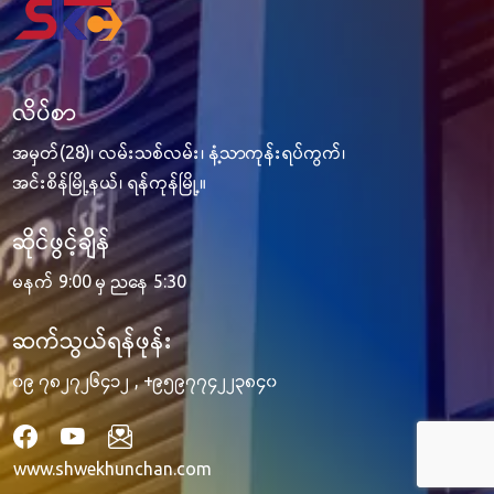
လိပ်စာ
အမှတ်(28)၊ လမ်းသစ်လမ်း၊ နံ့သာကုန်းရပ်ကွက်၊
အင်းစိန်မြို့နယ်၊ ရန်ကုန်မြို့။
ဆိုင်ဖွင့်ချိန်
မနက် 9:00 မှ ညနေ 5:30
ဆက်သွယ်ရန်ဖုန်း
၀၉ ၇၈၂၇၂၆၄၁၂
,
+၉၅၉၇၇၄၂၂၃၈၄၀
www.shwekhunchan.com