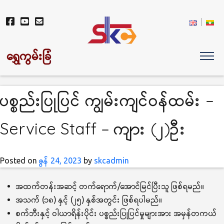
ရွှေကွမ်းခြံ
ပစ္စည်းပြုပြင် ကျွမ်းကျင်ဝန်ထမ်း –
Service Staff – ကျား (၂)ဦး
Posted on
ဇွန် 24, 2023
by
skcadmin
အထက်တန်းအဆင့် တက်ရောက်/အောင်မြင်ပြီးသူ ဖြစ်ရမည်။
အသက် (၁၈) နှင့် (၂၅) နှစ်အတွင်း ဖြစ်ရပါမည်။
စက်ဘီးနှင့် ဝါယာရိန်းပိုင်း ပစ္စည်းပြုပြင်မှုများအား အမှန်တကယ်