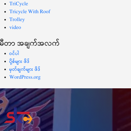
TriCycle
Tricycle With Roof
Trolley
video
မီတာ အချက်အလက်
ဝင်ပါ
ပို့စ်များ ဖိဒ်
မှတ်ချက်များ ဖိဒ်
WordPress.org