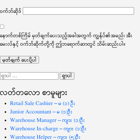
ဝက်ဘ်ဆိုဒ်
နောက်တစ်ကြိမ် မှတ်ချက်ပေးသည့်အခါအတွက် ကျွန်ုပ်၏အမည်၊ အီး
မေးလ်နှင့် ဝက်ဘ်ဆိုက်တို့ကို ဤဘရောက်ဆာတွင် သိမ်းဆည်းပါ။
ရှာ
သော
လတ်တ‌လော စာမူများ
စကားလုံး
-
Retail Sale Cashier – မ (၁) ဦး
Junior Accountant – မ (၁)ဦး
Warehouse Manager – ကျား (၁)ဦး
Warehouse In-charge – ကျား (၁)ဦး
Warehouse Helper – ကျား (၅)ဦး