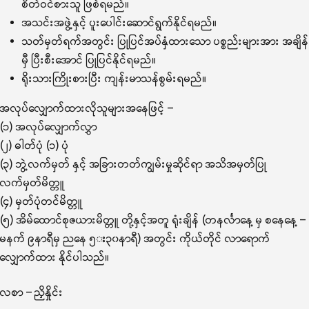
စိတ်ဝင်စားသူ ဖြစ်ရမည်။
အသင်းအဖွဲ့နှင့် ပူးပေါင်းဆောင်ရွက်နိုင်ရမည်။
သတ်မှတ်ရက်အတွင်း ပြုပြင်အပ်နှံထားသော ပစ္စည်းများအား အချိန်
မှီ ပြီးစီးအောင် ပြုပြင်နိုင်ရမည်။
ရိုးသားကြိုးစားပြီး ကျန်းမာသန်စွမ်းရမည်။
အလုပ်လျှောက်ထားလိုသူများအနေဖြင့် –
(၁) အလုပ်လျှောက်လွှာ
(၂) ဓါတ်ပုံ (၁) ပုံ
(၃) ဘွဲ့လက်မှတ် နှင့် အခြားတတ်ကျွမ်းမှုဆိုင်ရာ အသိအမှတ်ပြု
လက်မှတ်မိတ္တူ
(၄) မှတ်ပုံတင်မိတ္တူ
(၅) အိမ်ထောင်စုဇယားမိတ္တူ တို့နှင့်အတူ ရုံးချိန် (တနင်္လာနေ့ မှ စနေနေ့ –
မနက် ၉နာရီမှ ညနေ ၅း၃၀နာရီ) အတွင်း ကိုယ်တိုင် လာရောက်
လျှောက်ထား နိုင်ပါသည်။
လစာ – ညှိနှိုင်း