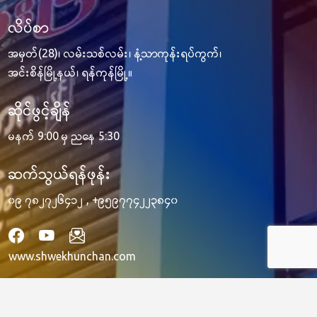
လိပ်စာ
အမှတ်(28)၊ လမ်းသစ်လမ်း၊ နံ့သာကုန်းရပ်ကွက်၊
အင်းစိန်မြို့နယ်၊ ရန်ကုန်မြို့။
ဆိုင်ဖွင့်ချိန်
မနက် 9:00 မှ ညနေ 5:30
ဆက်သွယ်ရန်ဖုန်း
၀၉ ၇၈၂၇၂၆၄၁၂
,
+၉၅၉၇၇၄၂၂၃၈၄၀
www.shwekhunchan.com