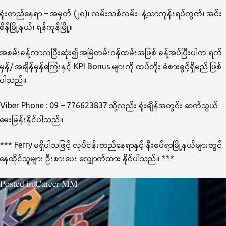
ရုံးတည်နေရာ – အမှတ် (၂၈)၊ လမ်းသစ်လမ်း၊ နံ့သာကုန်းရပ်ကွက်၊ အင်း
စိန်မြို့နယ်၊ ရန်ကုန်မြို့။
အစမ်းခန့်ကာလပြီးဆုံး၍ အမြဲတမ်းဝန်ထမ်းအဖြစ် ခန့်အပ်ပြီးပါက ရက်
မှန်/ အချိန်မှန်ကြေးနှင့် KPI Bonus များကို ထပ်တိုး ခံစားခွင့်ရှိမည် ဖြစ်
ပါသည်။
Viber Phone : 09 – 776623837 သို့လည်း ရုံးချိန်အတွင်း ဆက်သွယ်
မေးမြန်းနိုင်ပါသည်။
*** Ferry မရှိပါသဖြင့် လုပ်ငန်းတည်နေရာနှင့် နီးစပ်ရာမြို့နယ်များတွင်
နေထိုင်သူများ ဦးစားပေး လျှောက်ထား နိုင်ပါသည်။ ***
Posted in
Career MM