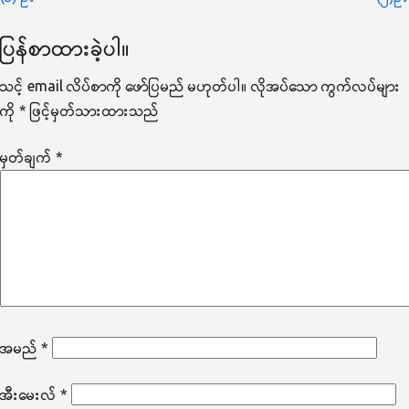
ပြ
ပြန်စာထားခဲ့ပါ။
သင့် email လိပ်စာကို ဖော်ပြမည် မဟုတ်ပါ။
လိုအပ်သော ကွက်လပ်များ
ကို
*
ဖြင့်မှတ်သားထားသည်
မှတ်ချက်
*
အမည်
*
အီးမေးလ်
*