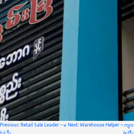
စာမူ
Previous:
Retail Sale Leader – မ
Next:
Warehouse Helper – ကျား
လမ်းကြောင်း
(၁) ဦး
(၅)ဦး