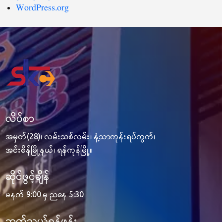
WordPress.org
လိပ်စာ
အမှတ်(28)၊ လမ်းသစ်လမ်း၊ နံ့သာကုန်းရပ်ကွက်၊
အင်းစိန်မြို့နယ်၊ ရန်ကုန်မြို့။
ဆိုင်ဖွင့်ချိန်
မနက် 9:00 မှ ညနေ 5:30
ဆက်သွယ်ရန်ဖုန်း