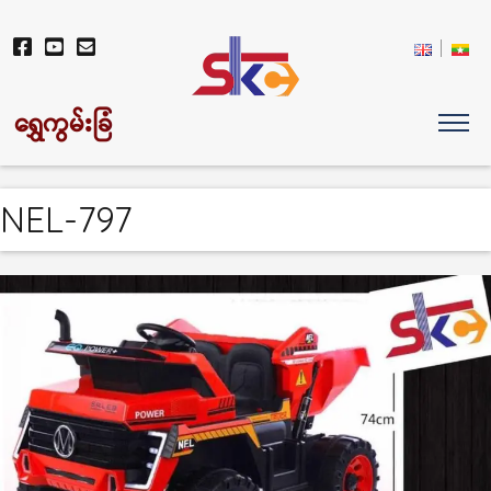
ရွှေကွမ်းခြံ
NEL-797