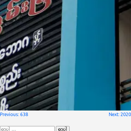
စာမူ
Previous:
638
Next:
2020
လမ်းကြောင်း
ရှာ