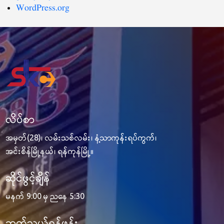
WordPress.org
လိပ်စာ
အမှတ်(28)၊ လမ်းသစ်လမ်း၊ နံ့သာကုန်းရပ်ကွက်၊
အင်းစိန်မြို့နယ်၊ ရန်ကုန်မြို့။
ဆိုင်ဖွင့်ချိန်
မနက် 9:00 မှ ညနေ 5:30
ဆက်သွယ်ရန်ဖုန်း