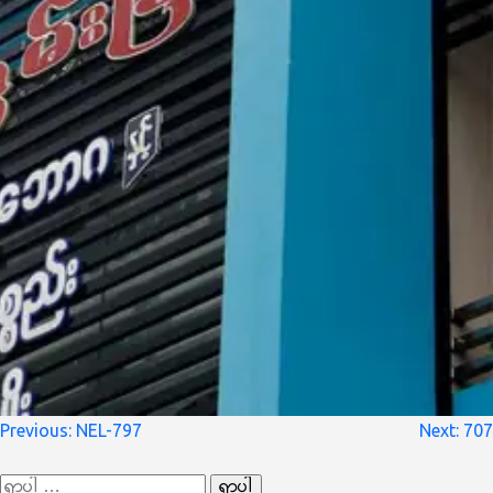
စာမူ
Previous:
NEL-797
Next:
707
လမ်းကြောင်း
ရှာ