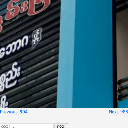
စာမူ
Previous:
904
Next:
988
လမ်းကြောင်း
ရှာ