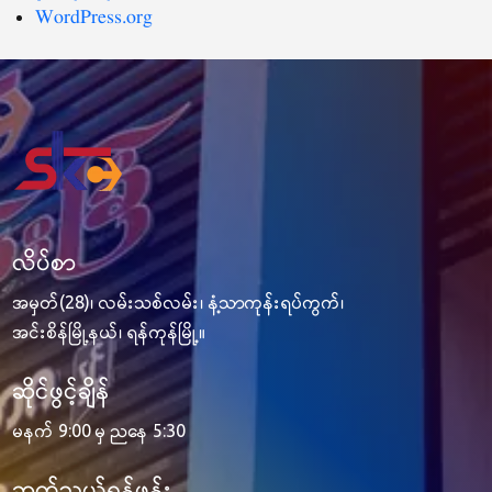
WordPress.org
လိပ်စာ
အမှတ်(28)၊ လမ်းသစ်လမ်း၊ နံ့သာကုန်းရပ်ကွက်၊
အင်းစိန်မြို့နယ်၊ ရန်ကုန်မြို့။
ဆိုင်ဖွင့်ချိန်
မနက် 9:00 မှ ညနေ 5:30
ဆက်သွယ်ရန်ဖုန်း