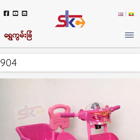
ရွှေကွမ်းခြံ
904