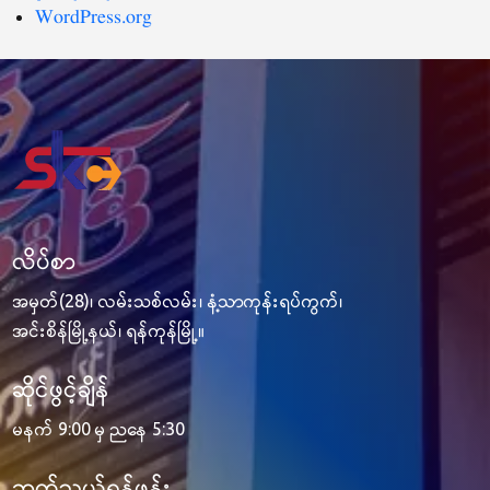
WordPress.org
လိပ်စာ
အမှတ်(28)၊ လမ်းသစ်လမ်း၊ နံ့သာကုန်းရပ်ကွက်၊
အင်းစိန်မြို့နယ်၊ ရန်ကုန်မြို့။
ဆိုင်ဖွင့်ချိန်
မနက် 9:00 မှ ညနေ 5:30
ဆက်သွယ်ရန်ဖုန်း