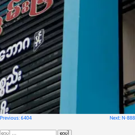
စာမူ
Previous:
6404
Next:
N-888
လမ်းကြောင်း
ရှာ