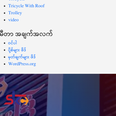
Tricycle With Roof
Trolley
video
မီတာ အချက်အလက်
ဝင်ပါ
ပို့စ်များ ဖိဒ်
မှတ်ချက်များ ဖိဒ်
WordPress.org