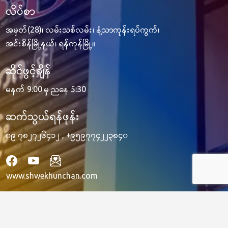
လိပ်စာ
အမှတ်(28)၊ လမ်းသစ်လမ်း၊ နံ့သာကုန်းရပ်ကွက်၊
အင်းစိန်မြို့နယ်၊ ရန်ကုန်မြို့။
ဆိုင်ဖွင့်ချိန်
မနက် 9:00 မှ ညနေ 5:30
ဆက်သွယ်ရန်ဖုန်း
၀၉ ၇၈၂၇၂၆၄၁၂
,
+၉၅၉၇၇၄၂၂၃၈၄၀
www.shwekhunchan.com
Copyright © 2026 ShweKhunChan – All Rights Reserved. Created by