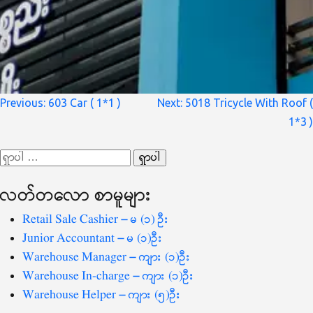
စာမူ
Previous:
603 Car ( 1*1 )
Next:
5018 Tricycle With Roof (
လမ်းကြောင်း
1*3 )
ပြ
ရှာ
သော
လတ်တ‌လော စာမူများ
စကားလုံး
-
Retail Sale Cashier – မ (၁) ဦး
Junior Accountant – မ (၁)ဦး
Warehouse Manager – ကျား (၁)ဦး
Warehouse In-charge – ကျား (၁)ဦး
Warehouse Helper – ကျား (၅)ဦး