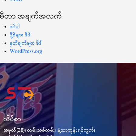
မီတာ အချက်အလက်
ဝင်ပါ
ပို့စ်များ ဖိဒ်
မှတ်ချက်များ ဖိဒ်
WordPress.org
လိပ်စာ
အမှတ်(28)၊ လမ်းသစ်လမ်း၊ နံ့သာကုန်းရပ်ကွက်၊