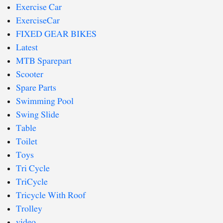
Exercise Car
ExerciseCar
FIXED GEAR BIKES
Latest
MTB Sparepart
Scooter
Spare Parts
Swimming Pool
Swing Slide
Table
Toilet
Toys
Tri Cycle
TriCycle
Tricycle With Roof
Trolley
video