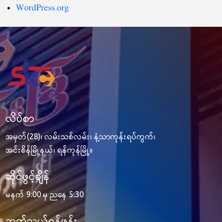
WordPress.org
လိပ်စာ
အမှတ်(28)၊ လမ်းသစ်လမ်း၊ နံ့သာကုန်းရပ်ကွက်၊
အင်းစိန်မြို့နယ်၊ ရန်ကုန်မြို့။
ဆိုင်ဖွင့်ချိန်
မနက် 9:00 မှ ညနေ 5:30
ဆက်သွယ်ရန်ဖုန်း