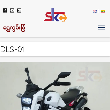
ရွှေကွမ်းခြံ
DLS-01