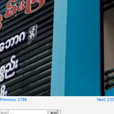
စာမူ
Previous:
2788
Next:
232
လမ်းကြောင်း
ရှာ