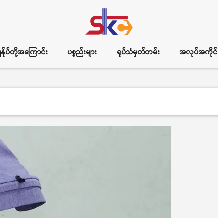
ွန်ုပ်တို့အကြောင်း
ပစ္စည်းများ
ရုပ်သံမှတ်တမ်း
အလုပ်အကိုင်