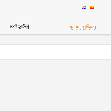
၀၉ ၇၈၂၇၂၆၄၁၂
ဆက်သွယ်ရန်