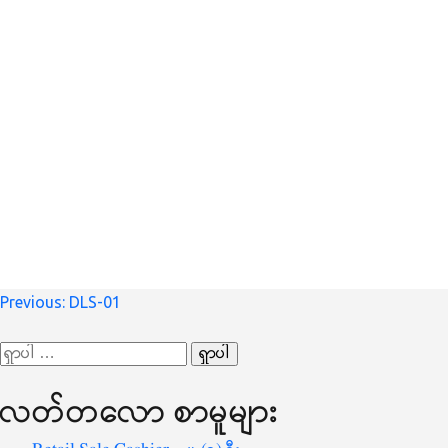
စာမူ
Previous:
DLS-01
လမ်းကြောင်း
ရှာ
ပြ
သော
လတ်တ‌လော စာမူများ
စကားလုံး
-