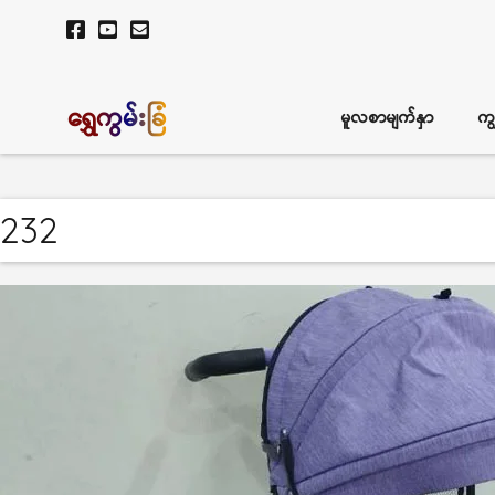
ရွှေကွမ်းခြံ
မူလစာမျက်နှာ
ကျ
232