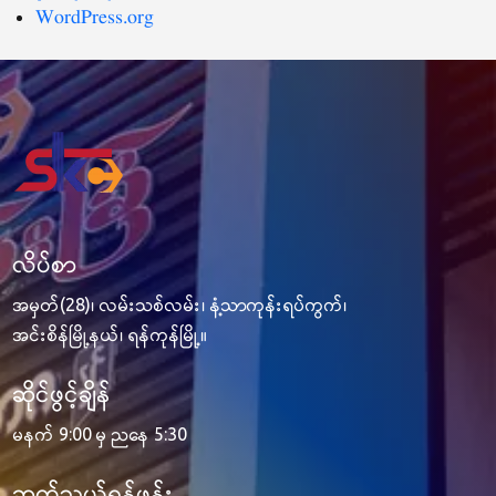
WordPress.org
လိပ်စာ
အမှတ်(28)၊ လမ်းသစ်လမ်း၊ နံ့သာကုန်းရပ်ကွက်၊
အင်းစိန်မြို့နယ်၊ ရန်ကုန်မြို့။
ဆိုင်ဖွင့်ချိန်
မနက် 9:00 မှ ညနေ 5:30
ဆက်သွယ်ရန်ဖုန်း