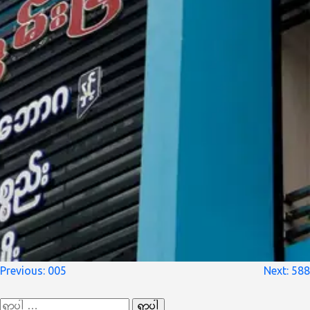
စာမူ
Previous:
005
Next:
588
လမ်းကြောင်း
ရှာ