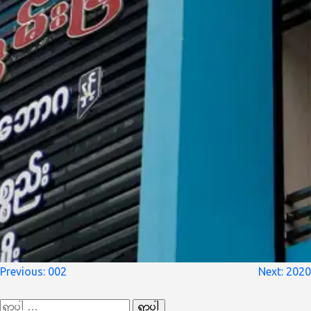
စာမူ
Previous:
002
Next:
2020
လမ်းကြောင်း
ရှာ