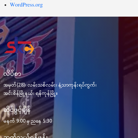
WordPress.org
လိပ်စာ
အမှတ်(28)၊ လမ်းသစ်လမ်း၊ နံ့သာကုန်းရပ်ကွက်၊
အင်းစိန်မြို့နယ်၊ ရန်ကုန်မြို့။
ဆိုင်ဖွင့်ချိန်
မနက် 9:00 မှ ညနေ 5:30
ဆက်သွယ်ရန်ဖုန်း