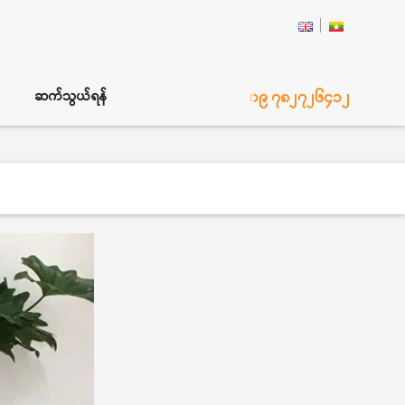
၀၉ ၇၈၂၇၂၆၄၁၂
ဆက်သွယ်ရန်