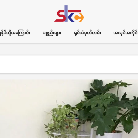
ွန်ုပ်တို့အကြောင်း
ပစ္စည်းများ
ရုပ်သံမှတ်တမ်း
အလုပ်အကိုင်