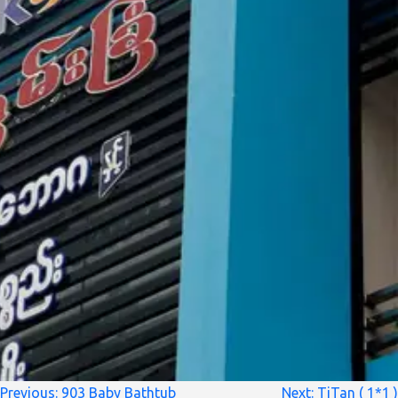
စာမူ
Previous:
903 Baby Bathtub
Next:
TiTan ( 1*1 )