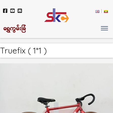
ရွှေကွမ်းခြံ
Truefix ( 1*1 )