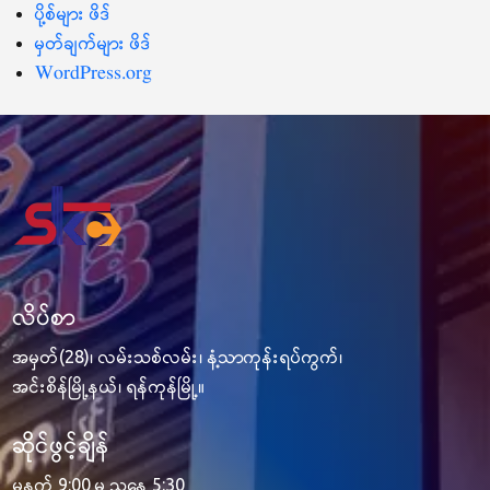
ပို့စ်များ ဖိဒ်
မှတ်ချက်များ ဖိဒ်
WordPress.org
လိပ်စာ
အမှတ်(28)၊ လမ်းသစ်လမ်း၊ နံ့သာကုန်းရပ်ကွက်၊
အင်းစိန်မြို့နယ်၊ ရန်ကုန်မြို့။
ဆိုင်ဖွင့်ချိန်
မနက် 9:00 မှ ညနေ 5:30