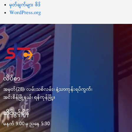
မှတ်ချက်များ ဖိဒ်
WordPress.org
လိပ်စာ
အမှတ်(28)၊ လမ်းသစ်လမ်း၊ နံ့သာကုန်းရပ်ကွက်၊
အင်းစိန်မြို့နယ်၊ ရန်ကုန်မြို့။
ဆိုင်ဖွင့်ချိန်
မနက် 9:00 မှ ညနေ 5:30