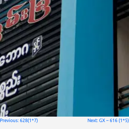
စာမူ
Previous:
628(1*7)
Next:
GX – 616 (1*5)