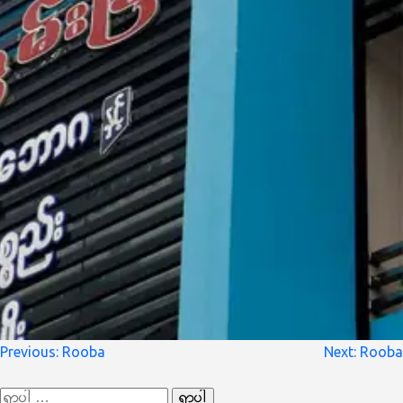
စာမူ
Previous:
Rooba
Next:
Rooba
လမ်းကြောင်း
ရှာ