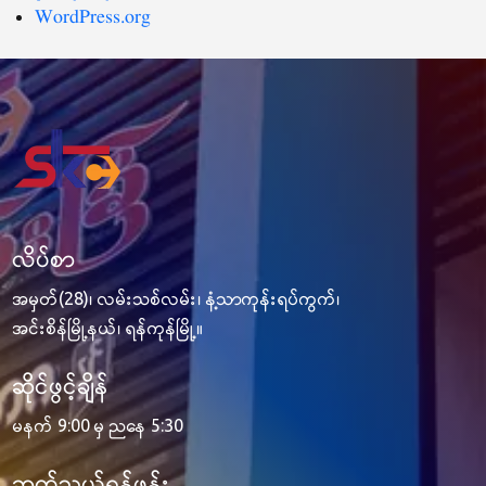
WordPress.org
လိပ်စာ
အမှတ်(28)၊ လမ်းသစ်လမ်း၊ နံ့သာကုန်းရပ်ကွက်၊
အင်းစိန်မြို့နယ်၊ ရန်ကုန်မြို့။
ဆိုင်ဖွင့်ချိန်
မနက် 9:00 မှ ညနေ 5:30
ဆက်သွယ်ရန်ဖုန်း