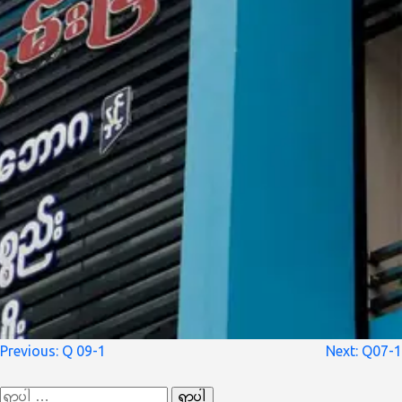
စာမူ
Previous:
Q 09-1
Next:
Q07-1
လမ်းကြောင်း
ရှာ