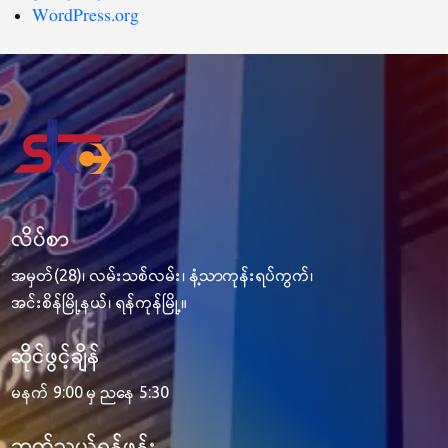
WordPress.org
လိပ်စာ
အမှတ်(28)၊ လမ်းသစ်လမ်း၊ နံ့သာကုန်းရပ်ကွက်၊
အင်းစိန်မြို့နယ်၊ ရန်ကုန်မြို့။
ဆိုင်ဖွင့်ချိန်
မနက် 9:00 မှ ညနေ 5:30
ဆက်သွယ်ရန်ဖုန်း