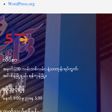
WordPress.org
လိပ်စာ
အမှတ်(28)၊ လမ်းသစ်လမ်း၊ နံ့သာကုန်းရပ်ကွက်၊
အင်းစိန်မြို့နယ်၊ ရန်ကုန်မြို့။
ဆိုင်ဖွင့်ချိန်
မနက် 9:00 မှ ညနေ 5:30
ဆက်သွယ်ရန်ဖုန်း