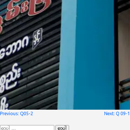
စာမူ
Previous:
Q05-2
Next:
Q 09-1
လမ်းကြောင်း
ရှာ