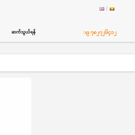
၀၉ ၇၈၂၇၂၆၄၁၂
ဆက်သွယ်ရန်