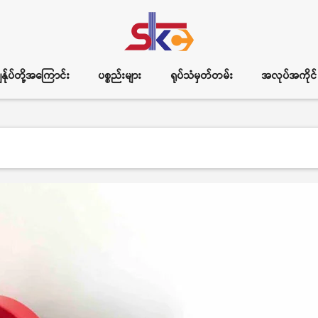
ွန်ုပ်တို့အကြောင်း
ပစ္စည်းများ
ရုပ်သံမှတ်တမ်း
အလုပ်အကိုင်