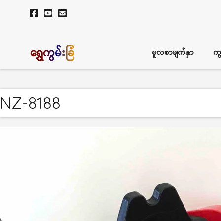
ရွှေကွမ်းခြံ
မူလစာမျက်နှာ
ကျ
NZ-8188