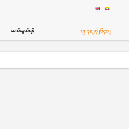
၀၉ ၇၈၂၇၂၆၄၁၂
ဆက်သွယ်ရန်