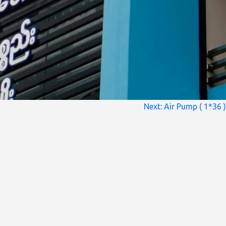
Next:
Air Pump ( 1*36 )