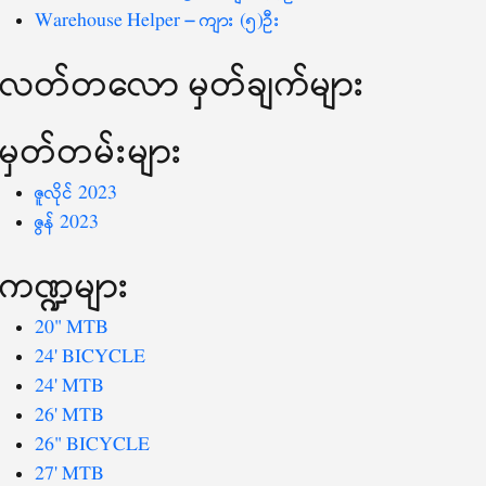
Warehouse Helper – ကျား (၅)ဦး
လတ်တ‌လော မှတ်ချက်များ
မှတ်တမ်းများ
ဇူလိုင် 2023
ဇွန် 2023
ကဏ္ဍများ
20" MTB
24' BICYCLE
24' MTB
26' MTB
26" BICYCLE
27' MTB