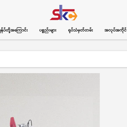
ွန်ုပ်တို့အကြောင်း
ပစ္စည်းများ
ရုပ်သံမှတ်တမ်း
အလုပ်အကိုင်