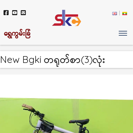
ရွှေကွမ်းခြံ
New Bgki တရုတ်စာ(3)လုံး