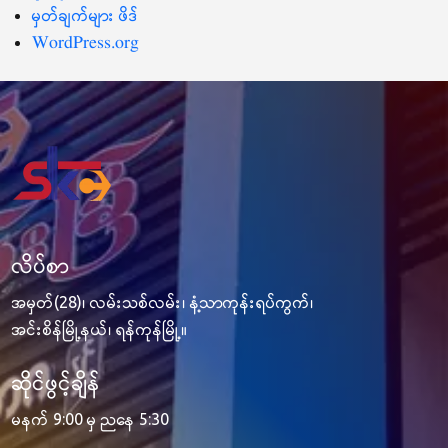
မှတ်ချက်များ ဖိဒ်
WordPress.org
လိပ်စာ
အမှတ်(28)၊ လမ်းသစ်လမ်း၊ နံ့သာကုန်းရပ်ကွက်၊
အင်းစိန်မြို့နယ်၊ ရန်ကုန်မြို့။
ဆိုင်ဖွင့်ချိန်
မနက် 9:00 မှ ညနေ 5:30