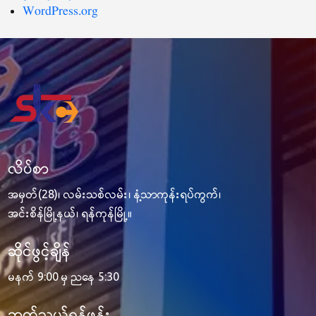
WordPress.org
လိပ်စာ
အမှတ်(28)၊ လမ်းသစ်လမ်း၊ နံ့သာကုန်းရပ်ကွက်၊
အင်းစိန်မြို့နယ်၊ ရန်ကုန်မြို့။
ဆိုင်ဖွင့်ချိန်
မနက် 9:00 မှ ညနေ 5:30
ဆက်သွယ်ရန်ဖုန်း