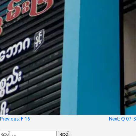
စာမူ
Previous:
F 16
Next:
Q 07-3
လမ်းကြောင်း
ရှာ