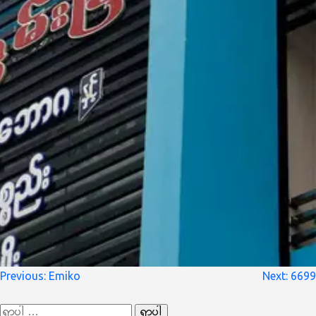
စာမူ
Previous:
Emiko
Next:
6699
လမ်းကြောင်း
ရှာ