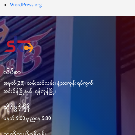
WordPress.org
လိပ်စာ
အမှတ်(28)၊ လမ်းသစ်လမ်း၊ နံ့သာကုန်းရပ်ကွက်၊
အင်းစိန်မြို့နယ်၊ ရန်ကုန်မြို့။
ဆိုင်ဖွင့်ချိန်
မနက် 9:00 မှ ညနေ 5:30
ဆက်သွယ်ရန်ဖုန်း