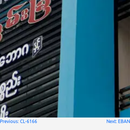
စာမူ
Previous:
CL-6166
Next:
EBAN