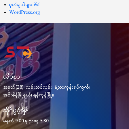
မှတ်ချက်များ ဖိဒ်
WordPress.org
လိပ်စာ
အမှတ်(28)၊ လမ်းသစ်လမ်း၊ နံ့သာကုန်းရပ်ကွက်၊
အင်းစိန်မြို့နယ်၊ ရန်ကုန်မြို့။
ဆိုင်ဖွင့်ချိန်
မနက် 9:00 မှ ညနေ 5:30