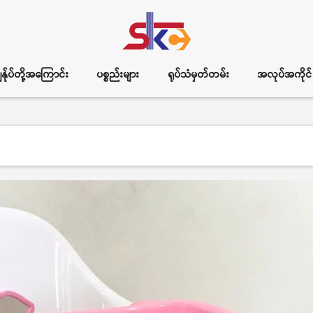
ွန်ုပ်တို့အကြောင်း
ပစ္စည်းများ
ရုပ်သံမှတ်တမ်း
အလုပ်အကိုင်