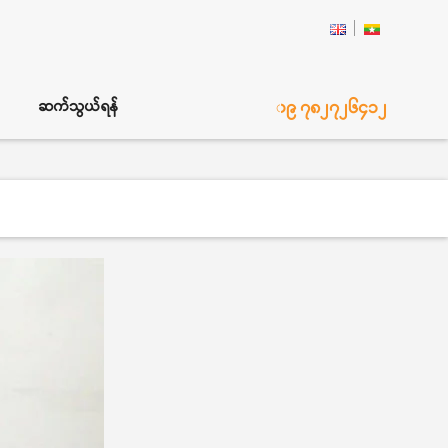
၀၉ ၇၈၂၇၂၆၄၁၂
ဆက်သွယ်ရန်