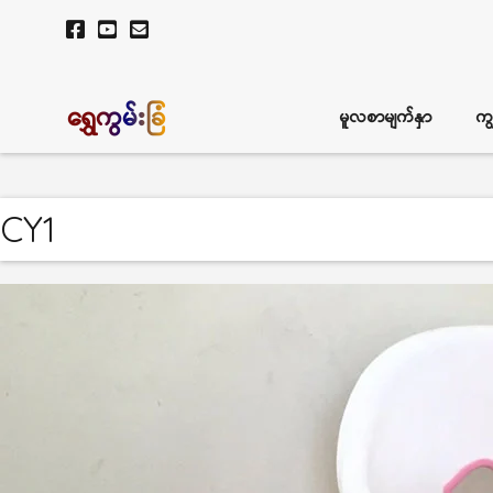
ရွှေကွမ်းခြံ
မူလစာမျက်နှာ
ကျ
CY1