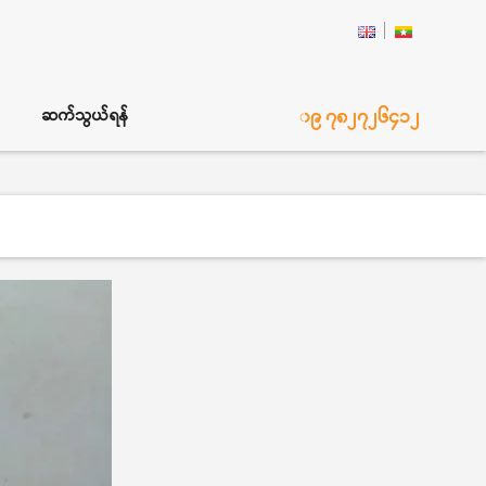
၀၉ ၇၈၂၇၂၆၄၁၂
ဆက်သွယ်ရန်