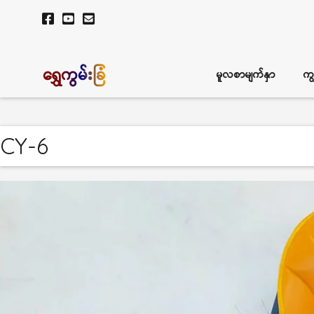
ရွှေကွမ်းခြံ
မူလစာမျက်နှာ
ကျ
CY-6