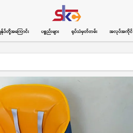
ွန်ုပ်တို့အကြောင်း
ပစ္စည်းများ
ရုပ်သံမှတ်တမ်း
အလုပ်အကိုင်