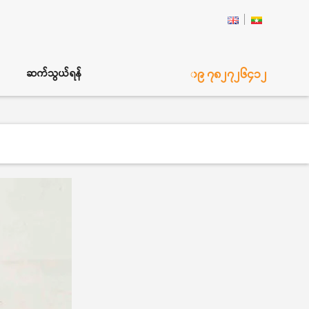
၀၉ ၇၈၂၇၂၆၄၁၂
ဆက်သွယ်ရန်