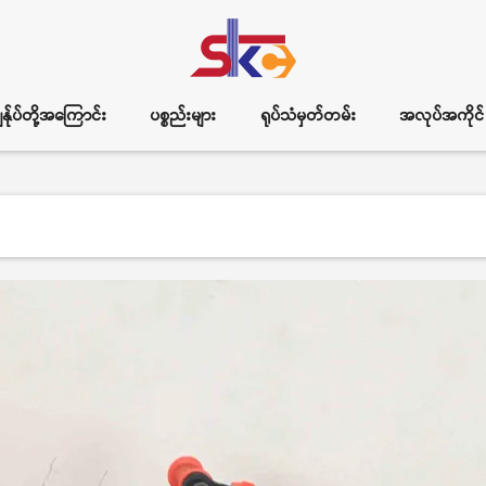
ွန်ုပ်တို့အကြောင်း
ပစ္စည်းများ
ရုပ်သံမှတ်တမ်း
အလုပ်အကိုင်