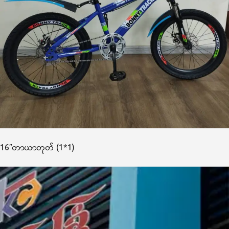
16″တာယာတုတ် (1*1)