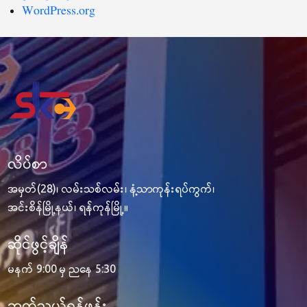
WordPress.org
လိပ်စာ
အမှတ်(28)၊ လမ်းသစ်လမ်း၊ နံ့သာကုန်းရပ်ကွက်၊
အင်းစိန်မြို့နယ်၊ ရန်ကုန်မြို့။
ဆိုင်ဖွင့်ချိန်
မနက် 9:00 မှ ညနေ 5:30
ဆက်သွယ်ရန်ဖုန်း