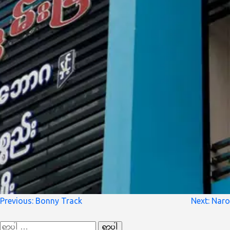
စာမူ
Previous:
Bonny Track
Next:
Naro
လမ်းကြောင်း
ရှာ