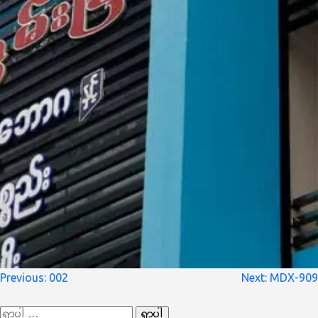
စာမူ
Previous:
002
Next:
MDX-909
လမ်းကြောင်း
ရှာ