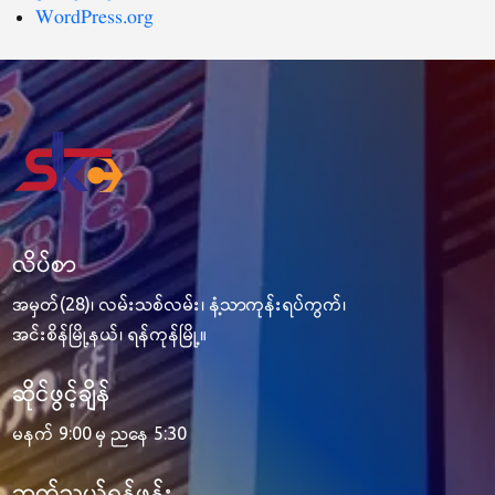
WordPress.org
လိပ်စာ
အမှတ်(28)၊ လမ်းသစ်လမ်း၊ နံ့သာကုန်းရပ်ကွက်၊
အင်းစိန်မြို့နယ်၊ ရန်ကုန်မြို့။
ဆိုင်ဖွင့်ချိန်
မနက် 9:00 မှ ညနေ 5:30
ဆက်သွယ်ရန်ဖုန်း