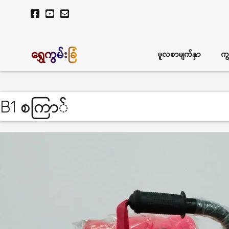
ရွှေကွမ်းခြံ
မူလစာမျက်နှာ
ကျ
B1 စကြာ်