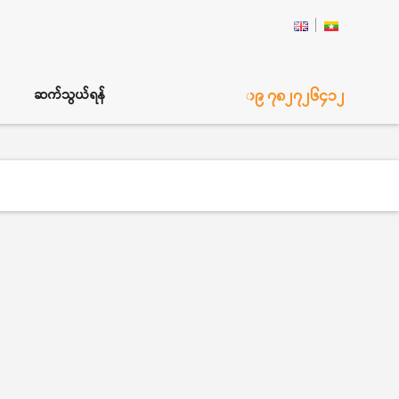
၀၉ ၇၈၂၇၂၆၄၁၂
ဆက်သွယ်ရန်