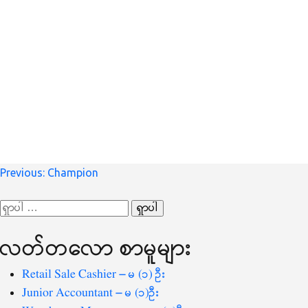
စာမူ
Previous:
Champion
လမ်းကြောင်း
ရှာ
ပြ
သော
လတ်တ‌လော စာမူများ
စကားလုံး
-
Retail Sale Cashier – မ (၁) ဦး
Junior Accountant – မ (၁)ဦး