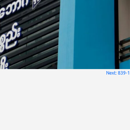
Next:
839-1