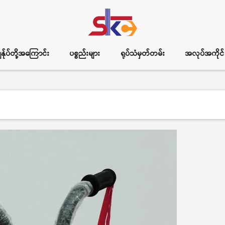
ွန်ုပ်တို့အကြောင်း
ပစ္စည်းများ
ရုပ်သံမှတ်တမ်း
အလုပ်အကိုင်