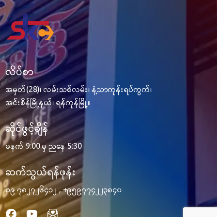
လိပ်စာ
အမှတ်(28)၊ လမ်းသစ်လမ်း၊ နံ့သာကုန်းရပ်ကွက်၊
အင်းစိန်မြို့နယ်၊ ရန်ကုန်မြို့။
ဆိုင်ဖွင့်ချိန်
မနက် 9:00 မှ ညနေ 5:30
ဆက်သွယ်ရန်ဖုန်း
၀၉ ၇၈၂၇၂၆၄၁၂
,
+၉၅၉၇၇၄၂၂၃၈၄၀