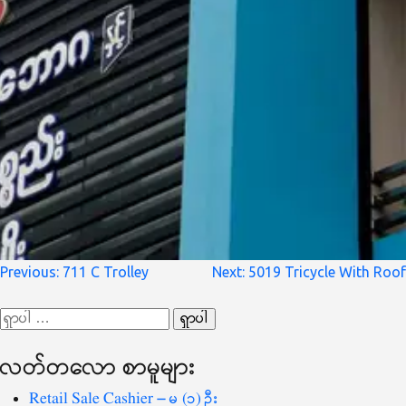
စာမူ
Previous:
711 C Trolley
Next:
5019 Tricycle With Roof
လမ်းကြောင်း
ရှာ
ပြ
သော
လတ်တ‌လော စာမူများ
စကားလုံး
-
Retail Sale Cashier – မ (၁) ဦး